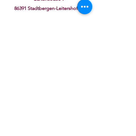
86391 Stadtbergen-
Leitershofen
mail@carat-immobilien.com
Fon:
0821 43 97 10 0