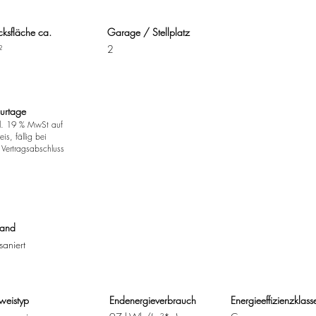
ksfläche ca.
Garage / Stellplatz
²
2
urtage
l. 19 % MwSt auf
is, fällig bei
 Vertragsabschluss
tand
saniert
weistyp
Endenergieverbrauch
Energieeffizienzklass