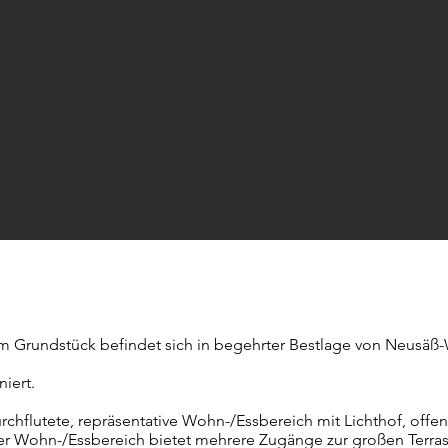
tem Grundstück befindet sich in begehrter Bestlage von Neusäß
iert.
rchflutete, repräsentative Wohn-/Essbereich mit Lichthof, of
er Wohn-/Essbereich bietet mehrere Zugänge zur großen Terra