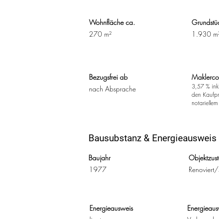
Wohnfläche ca.
Grundstüc
270 m²
1.930
m
Bezugsfrei ab
Maklerco
3,57 % ink
nach Absprache
den Kaufpre
notariellem
Bausubstanz & Energieausweis
Baujahr
Objektzus
1977
Renoviert/
Energieausweis
Energieaus