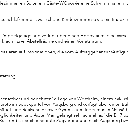
dezimmer en Suite, ein Gäste-WC sowie eine Schwimmhalle mi
es Schlafzimmer, zwei schöne Kinderzimmer sowie ein Badezi
r Doppelgarage und verfügt über einen Hobbyraum, eine Wasc
raum, zwei Abstellräume und einen Vorratsraum.
asieren auf Informationen, die vom Auftraggeber zur Verfügun
stattung
räsentativer und begehrter 1a-Lage von Westheim, einem exklus
biete im Speckgürtel von Augsburg und verfügt über einen Ba
Mittel- und Realschule sowie Gymnasium findet man in Neusäß
öglichkeiten und Ärzte. Man gelangt sehr schnell auf die B 17 b
 Bus- und als auch eine gute Zugverbindung nach Augsburg bzw.