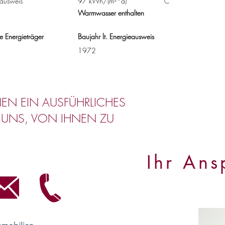
ausweis
97 kWh/(m²*a)
C
Warmwasser enthalten
e Energieträger
Baujahr lt. Energieausweis
1972
EN EIN AUSFÜHRLICHES
 UNS, VON IHNEN ZU
Ihr Ans